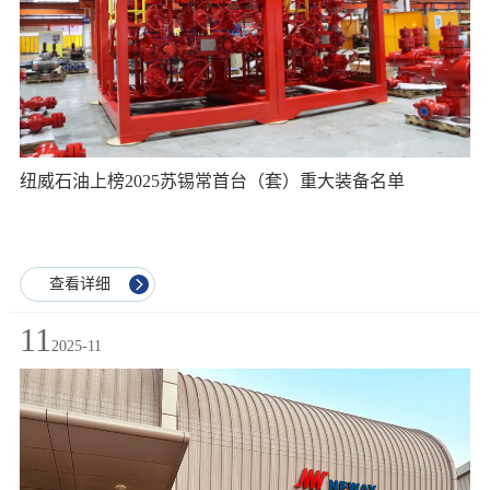
纽威石油上榜2025苏锡常首台（套）重大装备名单
查看详细
11
2025-11