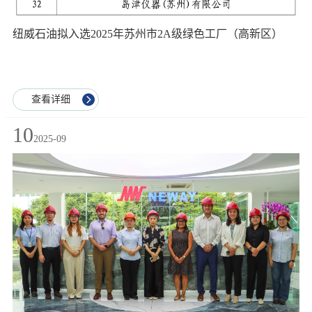
纽威石油拟入选2025年苏州市2A级绿色工厂（高新区）
查看详细
10
2025-09