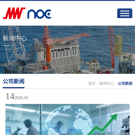
新闻中心
公司新闻
首页
>
新闻中心
>
公司新闻
14
2026-01