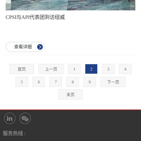
CPSI与API代表团到访纽威
查看详细
首页
上一页
1
2
3
4
5
6
7
8
9
下一页
末页
服务热线 :