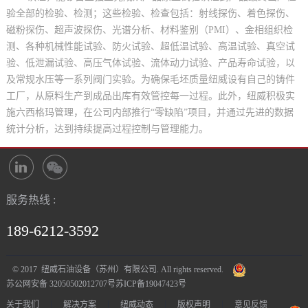
验全部的检验、检测；这些检验、检查包括：射线探伤、着色探伤、
磁粉探伤、超声波探伤、光谱分析、材料鉴别（PMI）、金相组织检
测、各种机械性能试验、防火试验、超低温试验、高温试验、真空试
验、低泄漏试验、高压气体试验、流体动力试验、产品寿命试验，以
及常规水压等一系列阀门实验。为确保毛坯质量纽威设有自己的铸件
工厂，从原料生产到成品出库有效管控每一过程。此外，纽威积极实
施六西格玛管理，在公司内部推行“零缺陷”项目，并通过先进的数据
统计分析，达到持续提高过程控制与管理能力。
服务热线 :
189-6212-3592
© 2017 纽威石油设备（苏州）有限公司. All rights reserved.
苏公网安备 32050502012707号
苏ICP备19047423号
|
|
|
|
关于我们
解决方案
纽威动态
版权声明
意见反馈