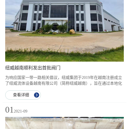
纽威越南顺利发出首批阀门
为响应国家一带一路相关倡议，纽威集团于2019年在越南注册成立
了纽威流体设备越南有限公司（简称纽威越南），旨在通过本地化
措施降低阀门生产及关税成本，同时进一步开发东南亚市场。 纽威
越南位于越南巴地-头顿省，公司占地面积20000平方米，规划总投
查看详细
资约2000万美元，工厂配备了全套NEWAY品牌专用数控机床，具
备机加工、装配、测试、油漆等生产能力，主要致力于NEWAY品
01
2021-09
牌美标通用阀门的本地化生产，并为东南亚客户提供专业、快捷的
阀门销售及技术服务。 目前，纽威越南已建成投产，并于2021年10
月顺利完成首个订单的发运与交付，标志着纽威越南已经具备了批