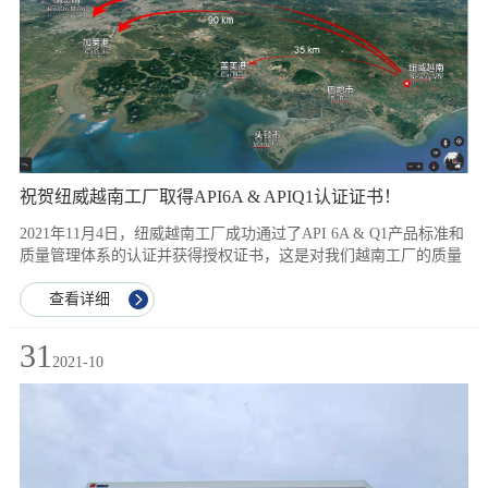
祝贺纽威越南工厂取得API6A & APIQ1认证证书！
2021年11月4日，纽威越南工厂成功通过了API 6A & Q1产品标准和
质量管理体系的认证并获得授权证书，这是对我们越南工厂的质量
管理、产品设计、生产等各方面能力的认可。API 认证工作的完
成，为进一步开拓新市场、服务高端客户提供了有力的技术支撑，
查看详细
也奠定了海外市场增效的坚实基础。 纽威越南位于越南南部巴地-
头顿省，靠近港口便于运输，工厂配备了全套专用数控机床，智能
31
2021-10
化测试设备；是集设计，机加工、装配、测试、油漆包装等生产能
力为一体的高新技术装备制造企业，主要致力于NEWAY品牌井口
设备和通用阀门的国际化生产，并为东南亚客户提供专业、快捷的
销售及产品技术服务。