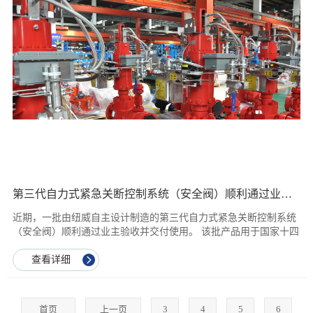
第三代自力式紧急关断控制系统（安全阀）顺利通过业主验收并交付使用
近期，一批由纽威自主设计制造的第三代自力式紧急关断控制系统
（安全阀）顺利通过业主验收并交付使用。 该批产品用于国家十四
五规划某大型储气库群。为助力国家能源发展，贡献纽威力量，交
付的产品严格按照远高于客户使用要求的纽威企业标准设计制造。
查看详细
产品整体通过SIL3（TUV）认证、API 6AV1 Class II（SWRI）认
证、API 6A PR2认证及API 6FA防火认证。控制系统选用欧美一线
品牌元器件，涉及功能动作元器件均具备单体SIL3认证，最大限度
首页
上一页
3
4
5
6