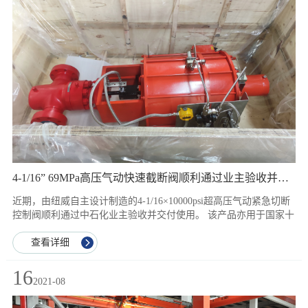
量订单的生产制造与质量管控能力。 未来，纽威越南将进一步扩充
员工队伍，加大市场推广力度，为纽威集团持续提高市场竞争力、
扩大东南亚市场份额做出应有贡献。
4-1/16” 69MPa高压气动快速截断阀顺利通过业主验收并交付使用
近期，由纽威自主设计制造的4-1/16×10000psi超高压气动紧急切断
控制阀顺利通过中石化业主验收并交付使用。 该产品亦用于国家十
四五规划大型储气库。交付的产品严格按照远高于客户使用要求的
纽威企业标准设计制造，控制元器件均采用进口一线品牌，最大限
查看详细
度保证系统功能安全和可靠；阀门开启和关闭速度完全满足客户要
求。
16
2021-08