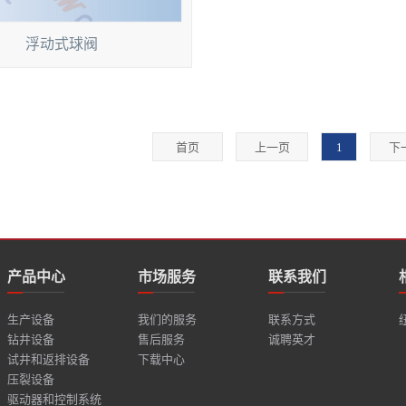
浮动式球阀
首页
上一页
1
下
产品中心
市场服务
联系我们
生产设备
我们的服务
联系方式
钻井设备
售后服务
诚聘英才
试井和返排设备
下载中心
压裂设备
驱动器和控制系统