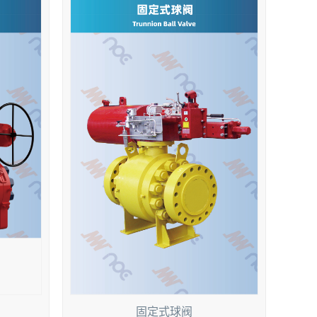
固定式球阀