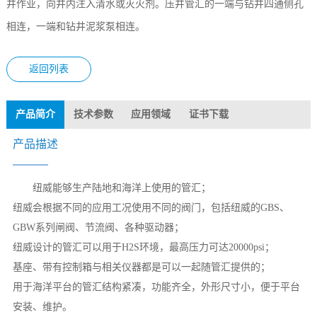
井作业，向井内注入清水或灭火剂。压井管汇的一端与钻井四通侧孔
相连，一端和钻井泥浆泵相连。
返回列表
产品简介
技术参数
应用领域
证书下载
产品描述
纽威能够生产陆地和海洋上使用的管汇；
纽威会根据不同的应用工况使用不同的阀门，包括纽威的GBS、
GBW系列闸阀、节流阀、各种驱动器；
纽威设计的管汇可以用于H2S环境，最高压力可达20000psi；
基座、带有控制箱与相关仪器都是可以一起随管汇提供的；
用于海洋平台的管汇结构紧凑，功能齐全，外形尺寸小，便于平台
安装、维护。