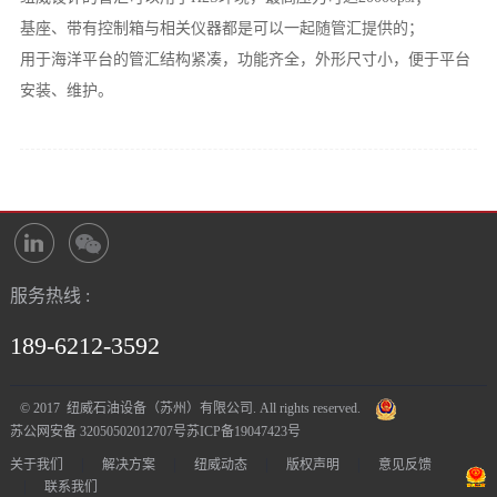
基座、带有控制箱与相关仪器都是可以一起随管汇提供的；
用于海洋平台的管汇结构紧凑，功能齐全，外形尺寸小，便于平台
安装、维护。
服务热线 :
189-6212-3592
© 2017 纽威石油设备（苏州）有限公司. All rights reserved.
苏公网安备 32050502012707号
苏ICP备19047423号
|
|
|
|
关于我们
解决方案
纽威动态
版权声明
意见反馈
|
联系我们