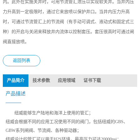
内。此外在实施关井时，可用节流管汇泄压以实现软关井。当井内压
力升高到一定极限时，通过它来放喷以保护井口。当井内压力升高
时，可通过节流管汇上的节流阀（有手动可调式、液动式和固定式三
种）的开启与关闭来释放井内流体以控制套压。套压很高时可通过闸
阀直接放喷。
返回列表
产品简介
技术参数
应用领域
证书下载
产品描述
纽威能够生产陆地和海洋上使用的管汇；
纽威会根据不同的应用工况使用不同的阀门，包括纽威的GBS、
GBW系列闸阀、节流阀、各种驱动器；
纽威设计的管汇可以用于H2S环境，最高压力可达20000psi；