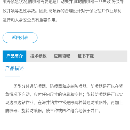
喷等紧急状况,防喷器需要迅速启动关井,此时防喷器一旦失效,将会导
致井喷等恶性事故。因此,防喷器的合理设计对于保证钻井作业顺利
进行和人身安全具有重要作用。
返回列表
产品简介
技术参数
应用领域
证书下载
产品描述
类型分普通防喷器、防喷器和旋转防喷器。防喷器是可以在紧
急情况下启动，应付任何尺寸的钻具和空井；旋转防喷器是可以实
现边喷边钻作业。在深井钻井中常是除两种普通防喷器外，再加上
防喷器、旋转防喷器，使三种或四种组合地装于井口。