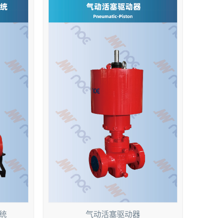
统
气动活塞驱动器