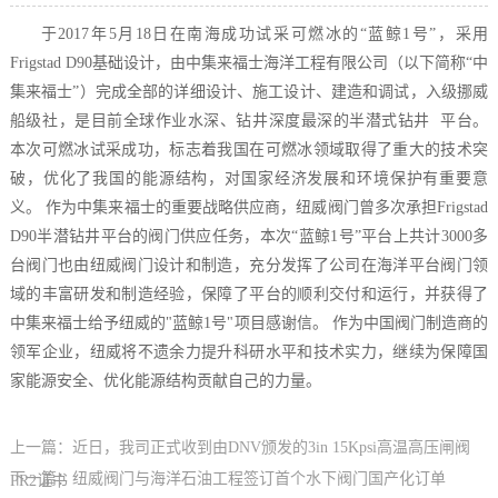
于2017年5月18日在南海成功试采可燃冰的“蓝鲸1号”，采用
Frigstad D90基础设计，由中集来福士海洋工程有限公司（以下简称“中
集来福士”）完成全部的详细设计、施工设计、建造和调试，入级挪威
船级社，是目前全球作业水深、钻井深度最深的半潜式钻井 平台。
本次可燃冰试采成功，标志着我国在可燃冰领域取得了重大的技术突
破，优化了我国的能源结构，对国家经济发展和环境保护有重要意
义。 作为中集来福士的重要战略供应商，纽威阀门曾多次承担Frigstad
D90半潜钻井平台的阀门供应任务，本次“蓝鲸1号”平台上共计3000多
台阀门也由纽威阀门设计和制造，充分发挥了公司在海洋平台阀门领
域的丰富研发和制造经验，保障了平台的顺利交付和运行，并获得了
中集来福士给予纽威的"蓝鲸1号"项目感谢信。 作为中国阀门制造商的
领军企业，纽威将不遗余力提升科研水平和技术实力，继续为保障国
家能源安全、优化能源结构贡献自己的力量。
上一篇：近日，我司正式收到由DNV颁发的3in 15Kpsi高温高压闸阀
下一篇：纽威阀门与海洋石油工程签订首个水下阀门国产化订单
PR2证书