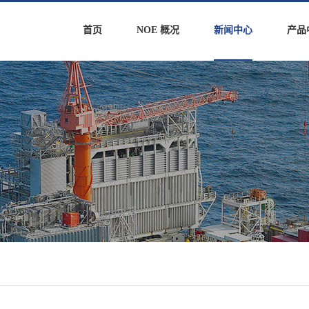
首页
NOE 概况
新闻中心
产品