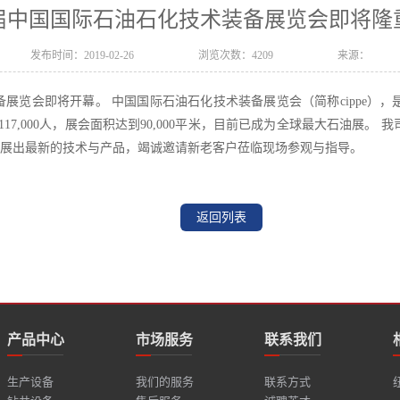
9届中国国际石油石化技术装备展览会即将隆
发布时间：2019-02-26
浏览次数：4209
来源：
览会即将开幕。 中国国际石油石化技术装备展览会（简称cippe），是
117,000人，展会面积达到90,000平米，目前已成为全球最大石油展。 我
将展出最新的技术与产品，竭诚邀请新老客户莅临现场参观与指导。
返回列表
产品中心
市场服务
联系我们
生产设备
我们的服务
联系方式