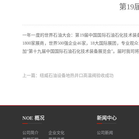
第1
一年一度的世界石油大会：第19届中国国际石油石化技术装备展
1800家展商，世界500强企业46家，18大国际展团，专业观众
加“第十九届中国国际石油石化技术装备展览会”。届时我司
上一篇：纽威石油设备地热井口高温阀验收成功
NOE 概况
新闻中心
公司简介
企业文化
公司新闻