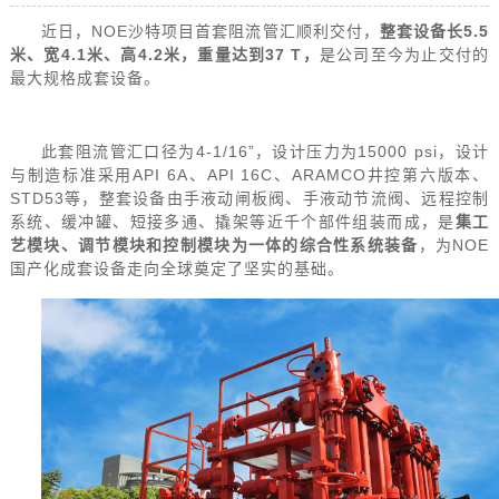
NOE
5.5
近日，
沙特项目首套阻流管汇顺利交付，
整套设备长
4.1
4.2
37 T
米、宽
米、高
米，重量达到
，
是公司至今为止交付的
最大规格成套设备。
4-1/16”
15000 psi
此套阻流管汇口径为
，设计压力为
，设计
API 6A
API 16C
ARAMCO
与制造标准采用
、
、
井控第六版本、
STD53
等，整套设备由手液动闸板阀、手液动节流阀、远程控制
系统、缓冲罐、短接多通、撬架等近千个部件组装而成，是
集工
NOE
艺模块、调节模块和控制模块为一体的综合性系统装备
，为
国产化成套设备走向全球奠定了坚实的基础。